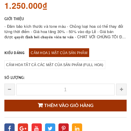
1.250.000₫
GIỚI THIỆU
- Đảm bảo kích thước và tone màu - Chủng loại hoa có thể thay đổi
từng thời điểm - Giá hoa tăng 30% - 50% vào dịp Lễ - Giá bán
được 𝐪𝐮𝐲𝐞̂́𝐭 đ𝐢̣𝐧𝐡 𝐛𝐨̛̉𝐢 𝐜𝐡𝐮𝐲𝐞̂𝐧 𝐯𝐢𝐞̂𝐧 𝐭𝐮̛ 𝐯𝐚̂́𝐧 - CHAT VỚI CHÚNG TÔI ĐỂ
THAM KHẢO NHIỀU ...
KIỂU DÁNG
CẮM HOA 1 MẶT CỦA SẢN PHẨM
CẮM HOA TẤT CẢ CÁC MẶT CỦA SẢN PHẨM (FULL HOA)
SỐ LƯỢNG:
THÊM VÀO GIỎ HÀNG