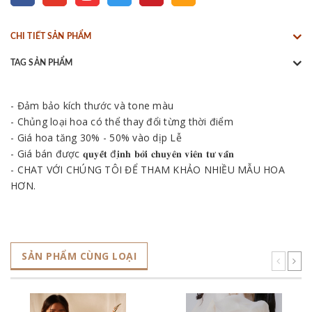
CHI TIẾT SẢN PHẨM
TAG SẢN PHẨM
- Đảm bảo kích thước và tone màu
- Chủng loại hoa có thể thay đổi từng thời điểm
- Giá hoa tăng 30% - 50% vào dịp Lễ
- Giá bán được 𝐪𝐮𝐲𝐞̂́𝐭 đ𝐢̣𝐧𝐡 𝐛𝐨̛̉𝐢 𝐜𝐡𝐮𝐲𝐞̂𝐧 𝐯𝐢𝐞̂𝐧 𝐭𝐮̛ 𝐯𝐚̂́𝐧
- CHAT VỚI CHÚNG TÔI ĐỂ THAM KHẢO NHIỀU MẪU HOA
HƠN.
SẢN PHẨM CÙNG LOẠI