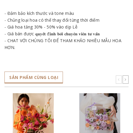
- Đảm bảo kích thước và tone màu
- Chủng loại hoa có thể thay đổi từng thời điểm
- Giá hoa tăng 30% - 50% vào dịp Lễ
- Giá bán được 𝐪𝐮𝐲𝐞̂́𝐭 đ𝐢̣𝐧𝐡 𝐛𝐨̛̉𝐢 𝐜𝐡𝐮𝐲𝐞̂𝐧 𝐯𝐢𝐞̂𝐧 𝐭𝐮̛ 𝐯𝐚̂́𝐧
- CHAT VỚI CHÚNG TÔI ĐỂ THAM KHẢO NHIỀU MẪU HOA
HƠN.
SẢN PHẨM CÙNG LOẠI