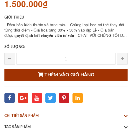
1.500.000₫
GIỚI THIỆU
- Đảm bảo kích thước và tone màu - Chủng loại hoa có thể thay đổi
từng thời điểm - Giá hoa tăng 30% - 50% vào dịp Lễ - Giá bán
được 𝐪𝐮𝐲𝐞̂́𝐭 đ𝐢̣𝐧𝐡 𝐛𝐨̛̉𝐢 𝐜𝐡𝐮𝐲𝐞̂𝐧 𝐯𝐢𝐞̂𝐧 𝐭𝐮̛ 𝐯𝐚̂́𝐧 - CHAT VỚI CHÚNG TÔI ĐỂ
THAM KHẢO NHIỀU ...
SỐ LƯỢNG:
THÊM VÀO GIỎ HÀNG
CHI TIẾT SẢN PHẨM
TAG SẢN PHẨM