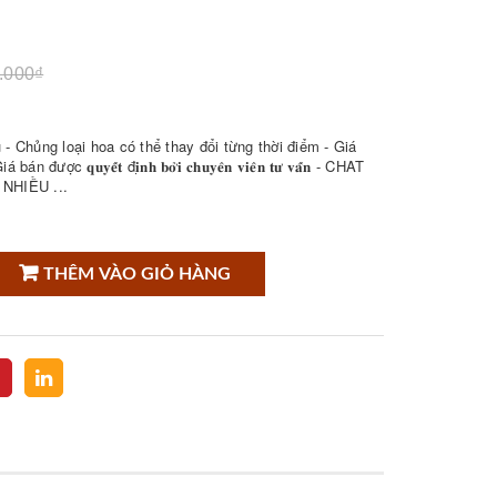
.000₫
- Chủng loại hoa có thể thay đổi từng thời điểm - Giá
𝐮𝐲𝐞̂́𝐭 đ𝐢̣𝐧𝐡 𝐛𝐨̛̉𝐢 𝐜𝐡𝐮𝐲𝐞̂𝐧 𝐯𝐢𝐞̂𝐧 𝐭𝐮̛ 𝐯𝐚̂́𝐧 - CHAT
NHIỀU ...
THÊM VÀO GIỎ HÀNG