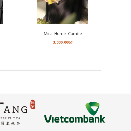
CHO VÀO GIỎ HÀNG
Mica Home: Camille
M
3.000.000₫