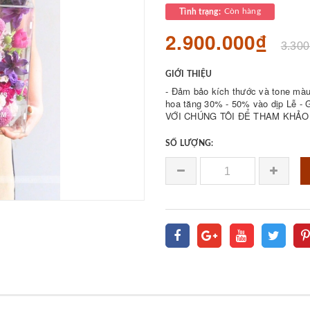
Còn hàng
Tình trạng:
2.900.000₫
3.300
GIỚI THIỆU
- Đảm bảo kích thước và tone màu 
hoa tăng 30% - 50% vào dịp Lễ - Giá bán được 𝐪
VỚI CHÚNG TÔI ĐỂ THAM KHẢO 
SỐ LƯỢNG: