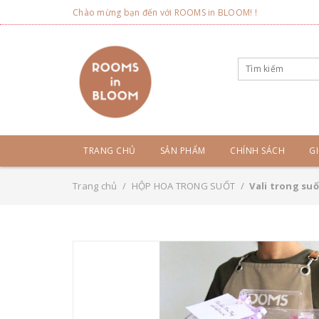
Chào mừng bạn đến với ROOMS in BLOOM! !
TRANG CHỦ
SẢN PHẨM
CHÍNH SÁCH
GI
Trang chủ
/
HỘP HOA TRONG SUỐT
/
Vali trong suố