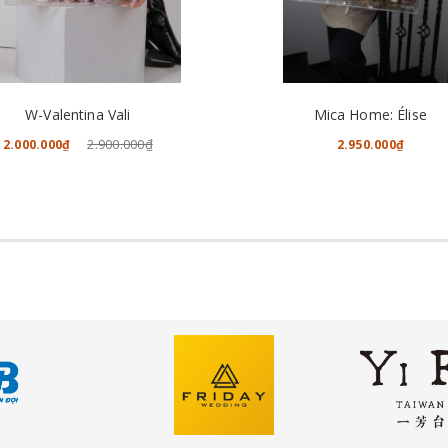
CHO VÀO GIỎ HÀNG
CHO VÀO GIỎ HÀNG
W-Valentina Vali
Mica Home: Élise
2.900.000₫
2.000.000₫
2.950.000₫