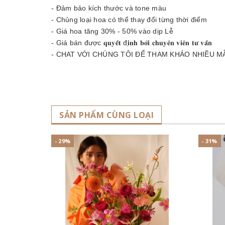
- Đảm bảo kích thước và tone màu
- Chủng loại hoa có thể thay đổi từng thời điểm
- Giá hoa tăng 30% - 50% vào dịp Lễ
- Giá bán được 𝐪𝐮𝐲𝐞̂́𝐭 đ𝐢̣𝐧𝐡 𝐛𝐨̛̉𝐢 𝐜𝐡𝐮𝐲𝐞̂𝐧 𝐯𝐢𝐞̂𝐧 𝐭𝐮̛ 𝐯𝐚̂́𝐧
- CHAT VỚI CHÚNG TÔI ĐỂ THAM KHẢO NHIỀU M
SẢN PHẨM CÙNG LOẠI
- 29%
- 31%