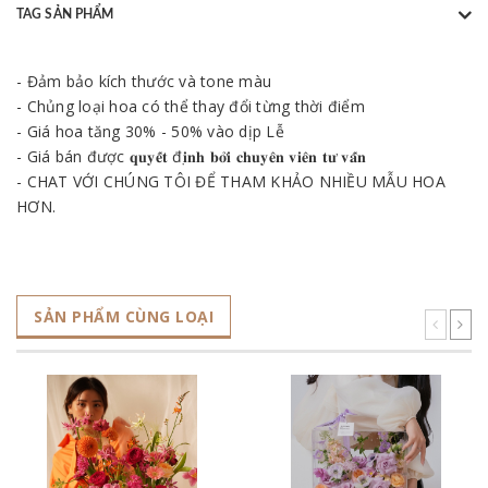
TAG SẢN PHẨM
- Đảm bảo kích thước và tone màu
- Chủng loại hoa có thể thay đổi từng thời điểm
- Giá hoa tăng 30% - 50% vào dịp Lễ
- Giá bán được 𝐪𝐮𝐲𝐞̂́𝐭 đ𝐢̣𝐧𝐡 𝐛𝐨̛̉𝐢 𝐜𝐡𝐮𝐲𝐞̂𝐧 𝐯𝐢𝐞̂𝐧 𝐭𝐮̛ 𝐯𝐚̂́𝐧
- CHAT VỚI CHÚNG TÔI ĐỂ THAM KHẢO NHIỀU MẪU HOA
HƠN.
SẢN PHẨM CÙNG LOẠI