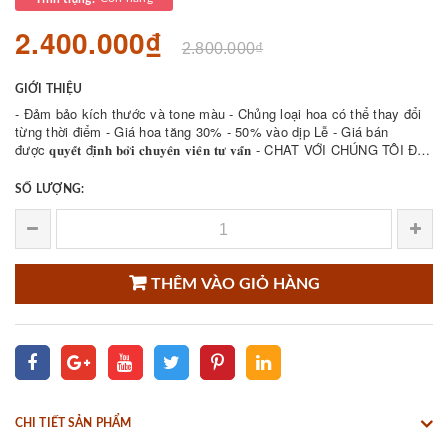
2.400.000₫
2.800.000₫
GIỚI THIỆU
- Đảm bảo kích thước và tone màu - Chủng loại hoa có thể thay đổi
từng thời điểm - Giá hoa tăng 30% - 50% vào dịp Lễ - Giá bán
được 𝐪𝐮𝐲𝐞̂́𝐭 đ𝐢̣𝐧𝐡 𝐛𝐨̛̉𝐢 𝐜𝐡𝐮𝐲𝐞̂𝐧 𝐯𝐢𝐞̂𝐧 𝐭𝐮̛ 𝐯𝐚̂́𝐧 - CHAT VỚI CHÚNG TÔI ĐỂ
THAM KHẢO NHIỀU ...
SỐ LƯỢNG:
THÊM VÀO GIỎ HÀNG
CHI TIẾT SẢN PHẨM