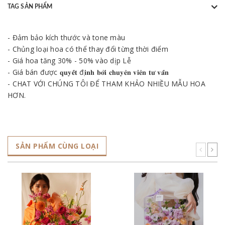
TAG SẢN PHẨM
- Đảm bảo kích thước và tone màu
- Chủng loại hoa có thể thay đổi từng thời điểm
- Giá hoa tăng 30% - 50% vào dịp Lễ
- Giá bán được 𝐪𝐮𝐲𝐞̂́𝐭 đ𝐢̣𝐧𝐡 𝐛𝐨̛̉𝐢 𝐜𝐡𝐮𝐲𝐞̂𝐧 𝐯𝐢𝐞̂𝐧 𝐭𝐮̛ 𝐯𝐚̂́𝐧
- CHAT VỚI CHÚNG TÔI ĐỂ THAM KHẢO NHIỀU MẪU HOA
HƠN.
SẢN PHẨM CÙNG LOẠI