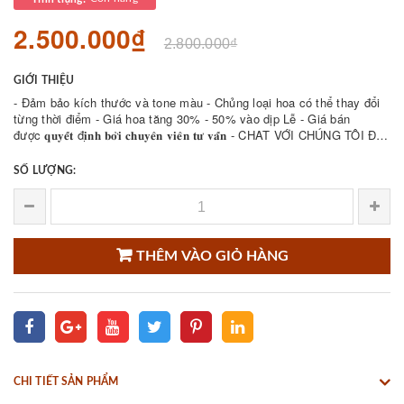
2.500.000₫
2.800.000₫
GIỚI THIỆU
- Đảm bảo kích thước và tone màu - Chủng loại hoa có thể thay đổi
từng thời điểm - Giá hoa tăng 30% - 50% vào dịp Lễ - Giá bán
được 𝐪𝐮𝐲𝐞̂́𝐭 đ𝐢̣𝐧𝐡 𝐛𝐨̛̉𝐢 𝐜𝐡𝐮𝐲𝐞̂𝐧 𝐯𝐢𝐞̂𝐧 𝐭𝐮̛ 𝐯𝐚̂́𝐧 - CHAT VỚI CHÚNG TÔI ĐỂ
THAM KHẢO NHIỀU ...
SỐ LƯỢNG:
THÊM VÀO GIỎ HÀNG
CHI TIẾT SẢN PHẨM