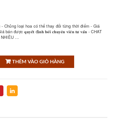
- Chủng loại hoa có thể thay đổi từng thời điểm - Giá
𝐮𝐲𝐞̂́𝐭 đ𝐢̣𝐧𝐡 𝐛𝐨̛̉𝐢 𝐜𝐡𝐮𝐲𝐞̂𝐧 𝐯𝐢𝐞̂𝐧 𝐭𝐮̛ 𝐯𝐚̂́𝐧 - CHAT
NHIỀU ...
THÊM VÀO GIỎ HÀNG