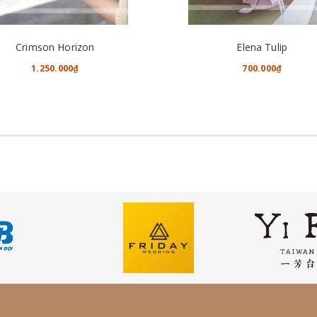
TÙY CHỌN
CHO VÀO GIỎ HÀNG
Crimson Horizon
Elena Tulip
1.250.000₫
700.000₫