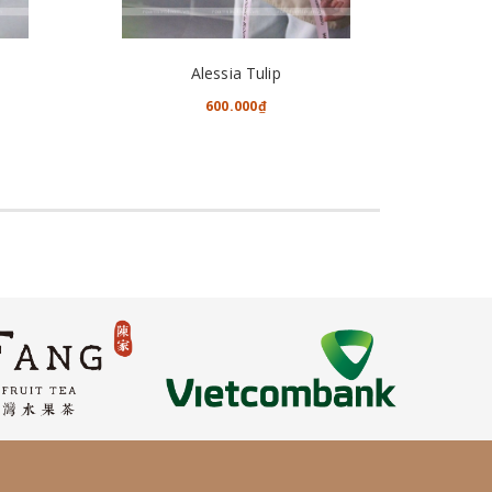
CHO VÀO GIỎ HÀNG
Alessia Tulip
600.000₫