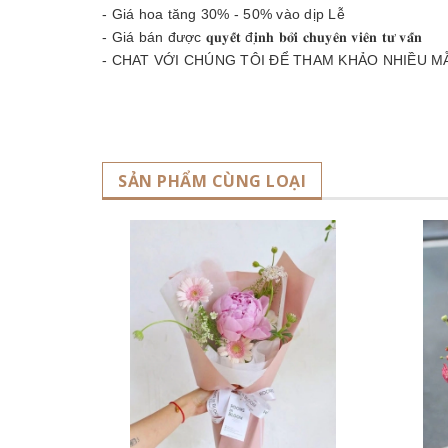
- Giá hoa tăng 30% - 50% vào dịp Lễ
- Giá bán được 𝐪𝐮𝐲𝐞̂́𝐭 đ𝐢̣𝐧𝐡 𝐛𝐨̛̉𝐢 𝐜𝐡𝐮𝐲𝐞̂𝐧 𝐯𝐢𝐞̂𝐧 𝐭𝐮̛ 𝐯𝐚̂́𝐧
- CHAT VỚI CHÚNG TÔI ĐỂ THAM KHẢO NHIỀU M
SẢN PHẨM CÙNG LOẠI