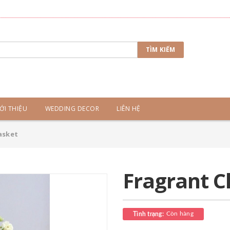
TÌM KIẾM
ỚI THIỆU
WEDDING DECOR
LIÊN HỆ
asket
Fragrant C
Còn hàng
Tình trạng: