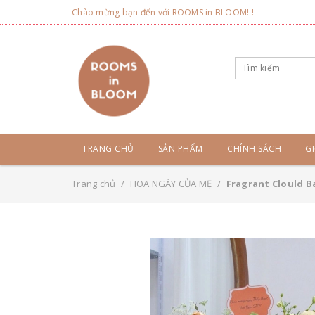
Chào mừng bạn đến với ROOMS in BLOOM! !
TRANG CHỦ
SẢN PHẨM
CHÍNH SÁCH
GI
Trang chủ
/
HOA NGÀY CỦA MẸ
/
Fragrant Clould B