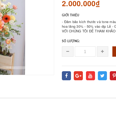
2.000.000₫
GIỚI THIỆU
- Đảm bảo kích thước và tone màu 
hoa tăng 30% - 50% vào dịp Lễ - Giá bán được 𝐪
VỚI CHÚNG TÔI ĐỂ THAM KHẢO 
SỐ LƯỢNG: