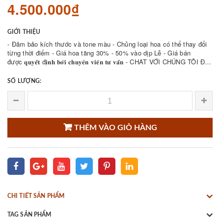
4.500.000₫
GIỚI THIỆU
- Đảm bảo kích thước và tone màu - Chủng loại hoa có thể thay đổi
từng thời điểm - Giá hoa tăng 30% - 50% vào dịp Lễ - Giá bán
được 𝐪𝐮𝐲𝐞̂́𝐭 đ𝐢̣𝐧𝐡 𝐛𝐨̛̉𝐢 𝐜𝐡𝐮𝐲𝐞̂𝐧 𝐯𝐢𝐞̂𝐧 𝐭𝐮̛ 𝐯𝐚̂́𝐧 - CHAT VỚI CHÚNG TÔI ĐỂ
THAM KHẢO NHIỀU ...
SỐ LƯỢNG:
THÊM VÀO GIỎ HÀNG
CHI TIẾT SẢN PHẨM
TAG SẢN PHẨM