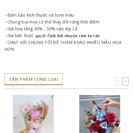
- Đảm bảo kích thước và tone màu
- Chủng loại hoa có thể thay đổi từng thời điểm
- Giá hoa tăng 30% - 50% vào dịp Lễ
- Giá bán được 𝐪𝐮𝐲𝐞̂́𝐭 đ𝐢̣𝐧𝐡 𝐛𝐨̛̉𝐢 𝐜𝐡𝐮𝐲𝐞̂𝐧 𝐯𝐢𝐞̂𝐧 𝐭𝐮̛ 𝐯𝐚̂́𝐧
- CHAT VỚI CHÚNG TÔI ĐỂ THAM KHẢO NHIỀU MẪU HOA
HƠN.
SẢN PHẨM CÙNG LOẠI