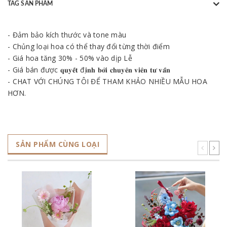
TAG SẢN PHẨM
- Đảm bảo kích thước và tone màu
- Chủng loại hoa có thể thay đổi từng thời điểm
- Giá hoa tăng 30% - 50% vào dịp Lễ
- Giá bán được 𝐪𝐮𝐲𝐞̂́𝐭 đ𝐢̣𝐧𝐡 𝐛𝐨̛̉𝐢 𝐜𝐡𝐮𝐲𝐞̂𝐧 𝐯𝐢𝐞̂𝐧 𝐭𝐮̛ 𝐯𝐚̂́𝐧
- CHAT VỚI CHÚNG TÔI ĐỂ THAM KHẢO NHIỀU MẪU HOA
HƠN.
SẢN PHẨM CÙNG LOẠI