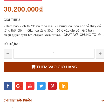
30.200.000₫
GIỚI THIỆU
- Đảm bảo kích thước và tone màu - Chủng loại hoa có thể thay đổi
từng thời điểm - Giá hoa tăng 30% - 50% vào dịp Lễ - Giá bán
được 𝐪𝐮𝐲𝐞̂́𝐭 đ𝐢̣𝐧𝐡 𝐛𝐨̛̉𝐢 𝐜𝐡𝐮𝐲𝐞̂𝐧 𝐯𝐢𝐞̂𝐧 𝐭𝐮̛ 𝐯𝐚̂́𝐧 - CHAT VỚI CHÚNG TÔI ĐỂ
THAM KHẢO NHIỀU ...
SỐ LƯỢNG:
THÊM VÀO GIỎ HÀNG
CHI TIẾT SẢN PHẨM