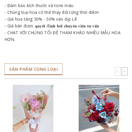
- Đảm bảo kích thước và tone màu
- Chủng loại hoa có thể thay đổi từng thời điểm
- Giá hoa tăng 30% - 50% vào dịp Lễ
- Giá bán được 𝐪𝐮𝐲𝐞̂́𝐭 đ𝐢̣𝐧𝐡 𝐛𝐨̛̉𝐢 𝐜𝐡𝐮𝐲𝐞̂𝐧 𝐯𝐢𝐞̂𝐧 𝐭𝐮̛ 𝐯𝐚̂́𝐧
- CHAT VỚI CHÚNG TÔI ĐỂ THAM KHẢO NHIỀU MẪU HOA
HƠN.
SẢN PHẨM CÙNG LOẠI