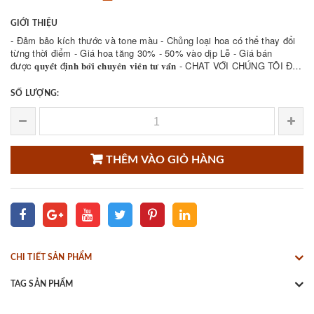
GIỚI THIỆU
- Đảm bảo kích thước và tone màu - Chủng loại hoa có thể thay đổi
từng thời điểm - Giá hoa tăng 30% - 50% vào dịp Lễ - Giá bán
được 𝐪𝐮𝐲𝐞̂́𝐭 đ𝐢̣𝐧𝐡 𝐛𝐨̛̉𝐢 𝐜𝐡𝐮𝐲𝐞̂𝐧 𝐯𝐢𝐞̂𝐧 𝐭𝐮̛ 𝐯𝐚̂́𝐧 - CHAT VỚI CHÚNG TÔI ĐỂ
THAM KHẢO NHIỀU ...
SỐ LƯỢNG:
THÊM VÀO GIỎ HÀNG
CHI TIẾT SẢN PHẨM
TAG SẢN PHẨM