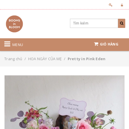
GIỎ HÀNG
MENU
Trang chủ
/
HOA NGÀY CỦA MẸ
/
Pretty in Pink Eden