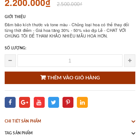
2.200.000₫
2.500.000₫
GIỚI THIỆU
Đảm bảo kích thước và tone màu - Chủng loại hoa có thể thay đổi
từng thời điểm - Giá hoa tăng 30% - 50% vào dịp Lễ - CHAT VỚI
CHÚNG TÔI ĐỂ THAM KHẢO NHIỀU MẪU HOA HƠN.
SỐ LƯỢNG:
THÊM VÀO GIỎ HÀNG
CHI TIẾT SẢN PHẨM
TAG SẢN PHẨM